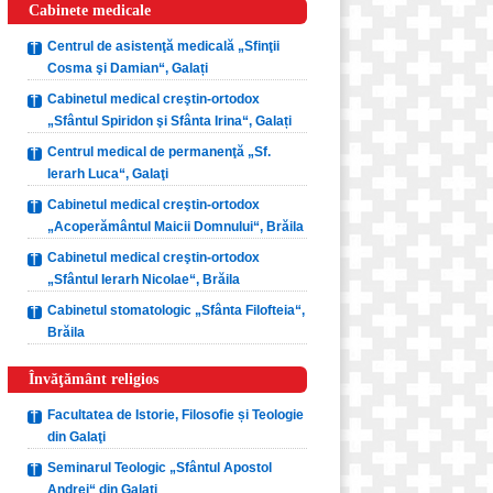
Cabinete medicale
Centrul de asistenţă medicală „Sfinţii
Cosma şi Damian“, Galați
Cabinetul medical creştin-ortodox
„Sfântul Spiridon şi Sfânta Irina“, Galați
Centrul medical de permanenţă „Sf.
Ierarh Luca“, Galaţi
Cabinetul medical creştin-ortodox
„Acoperământul Maicii Domnului“, Brăila
Cabinetul medical creştin-ortodox
„Sfântul Ierarh Nicolae“, Brăila
Cabinetul stomatologic „Sfânta Filofteia“,
Brăila
Învăţământ religios
Facultatea de Istorie, Filosofie și Teologie
din Galaţi
Seminarul Teologic „Sfântul Apostol
Andrei“ din Galaţi