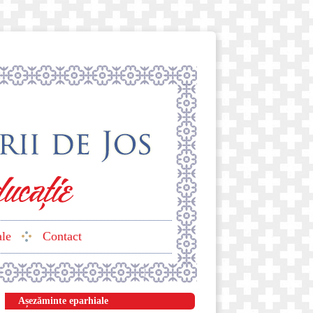
ale
Contact
Așezăminte eparhiale