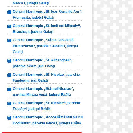
Matca I, judeţul Galaţi
Centrul filantropic „Sf. Ioan Gură de Aur“,
Frumuşiţa, judeţul Galaţi
Centrul filantropic „Sf. Iosif cel Milostiv“,
Brătuleşti, judeţul Galaţi
Centrul filantropic „Sfânta Cuvioasă
Parascheva“, parohia Cudalbi I, judeţul
Galaţi
Centrul filantropic „Sf. Arhangheli“,
parohia Adam, jud. Galaţi
Centrul filantropic „Sf. Nicolae“, parohia
Fundeanu, jud. Galaţi
Centrul filantropic „Sfântul Nicolae“,
parohia Mircea Vodă, judeţul Brăila
Centrul filantropic „Sf. Nicolae“, parohia
Frecăţei, judeţul Brăila
Centrul filantropic „Acoperământul Maicii
Domnului“, parohia Ianca I, judeţul Brăila