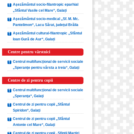
Aşezământul socio-filantropic eparhial
„Sfântul Vasile cel Mare“, Galați
Aşezământul socio-medical „Sf. M. Mc.
Pantelimon“, Lacu Sărat, judeţul Brăila
Aşezământul cultural-filantropic „Sfântul
Ioan Gură de Aur“, Galați
Centre pentru vârstnici
Centrul multifuncţional de servicii sociale
„Speranţe pentru vârsta a treia“, Galaţi
Centre de zi pentru copii
Centrul multifuncţional de servicii sociale
„Speranţa“, Galaţi
Centrul de zi pentru copii „Sfântul
Spiridon“, Galaţi
Centrul de zi pentru copii „Sfântul
Antonie cel Mare“, Galaţi
Centrul de zi pentru copii „Sfinţii Martiri