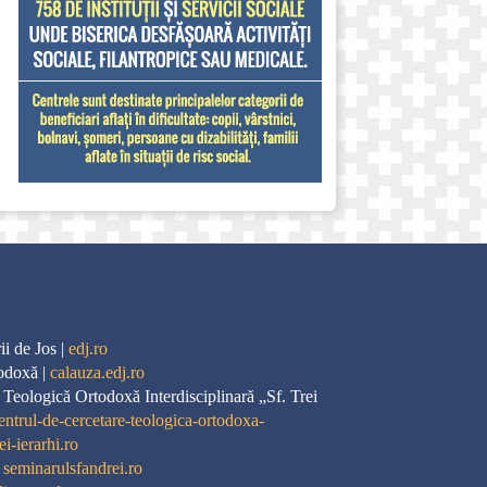
i de Jos |
edj.ro
odoxă |
calauza.edj.ro
 Teologică Ortodoxă Interdisciplinară „Sf. Trei
entrul-de-cercetare-teologica-ortodoxa-
ei-ierarhi.ro
|
seminarulsfandrei.ro