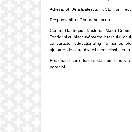
Adresă: Str. Ana Ipătescu, nr. 31, mun. Tec
Responsabil: dl Gheorghe Iacob
Centrul filantropic „Naşterea Maicii Domnulu
Toader şi cu binecuvântarea ierarhului locul
cu caracter educaţional şi nu numai, ofer
ajutoare, de către diverşi credincioşi, pentru 
Personalul care deserveşte bunul mers al a
parohial.