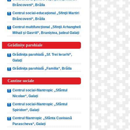
Brâncoveni“, Brăila
Centrul social-educaţional „Sfinţii Martiri
Brâncoveni“, Brăila
Centrul multifuncţional „Sfinţii Arhangheli
Mihail şi Gavriil“, Braniștea, judeul Galaţi
Grădinițe parohiale
Grădiniţa parohială „Sf. Trei Ierarhi“,
Galaţi
Grădiniţa parohială „Familia“, Brăila
Cantine sociale
Centrul social-filantropic „Sfântul
Nicolae“, Galați
Centrul social-filantropic „Sfântul
Spiridon“, Galați
Centrul filantropic „Sfânta Cuvioasă
Parascheva“, Galați