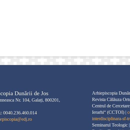
copia Dunării de Jos
Arhiepiscopia Dunări
Revista Călăuza Ort
neasca Nr. 104, Galați, 800201,
Centrul de Cercetare
Ierarhi“ (CCTOI) |
c
x: 0040.236.460.014
interdisciplinara-sf-tr
iepiscopia@edj.ro
Seminarul Teologic 