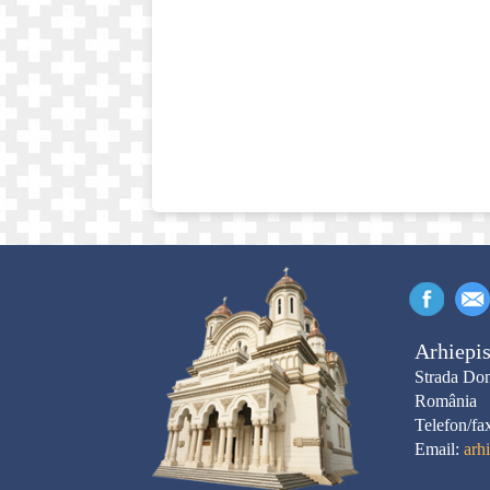
Arhiepis
Strada Dom
România
Telefon/fa
Email:
arh