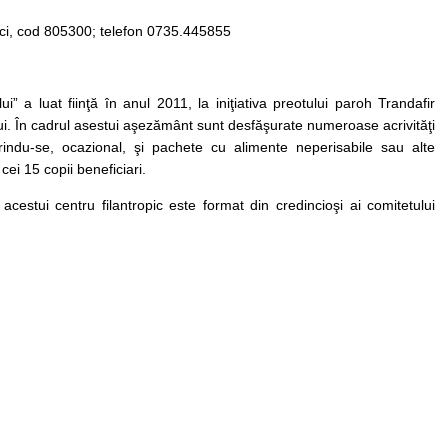
uci, cod 805300; telefon 0735.445855
i” a luat fiinţă în anul 2011, la iniţiativa preotului paroh Trandafir
ui. În cadrul asestui aşezământ sunt desfăşurate numeroase acrivităţi
indu-se, ocazional, şi pachete cu alimente neperisabile sau alte
cei 15 copii beneficiari.
cestui centru filantropic este format din credincioşi ai comitetului