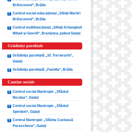
Brâncoveni“, Brăila
Centrul social-educaţional „Sfinţii Martiri
Brâncoveni“, Brăila
Centrul multifuncţional „Sfinţii Arhangheli
Mihail şi Gavriil“, Braniștea, judeul Galaţi
Grădinițe parohiale
Grădiniţa parohială „Sf. Trei Ierarhi“,
Galaţi
Grădiniţa parohială „Familia“, Brăila
Cantine sociale
Centrul social-filantropic „Sfântul
Nicolae“, Galați
Centrul social-filantropic „Sfântul
Spiridon“, Galați
Centrul filantropic „Sfânta Cuvioasă
Parascheva“, Galați