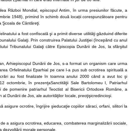
lea Război Mondial, episcopul Antim, în urma presiunilor făcute, a
ctombrie 1948), primind în schimb două locații corespunzătoare pentru
 la Şcoala de Cântăreţi.
linatului a fost confiscată şi a primit diverse utilităţi găzduind diferite
Tribunalului Galaţi. Prin construirea Palatului Justiţiei (începând cu anul
ului Tribunalului Galaţi către Episcopia Dunării de Jos, la sfârşitul
Casian, Arhiepiscopul Dunării de Jos, s-a format un organism care urma
ea Orfelinatului Eparhial pe care l-a pus sub ocrotirea spirituală a
ucrări au fost finalizate în toamna anului 2000 când a avut loc şi
 12 octombrie, în prezenţaSanctităţii Sale Bartolomeu I, Patriarhul
 de pomenire patriarhul Teoctist al Bisericii Ortodoxe Române, a
 al Dunării de Jos, ale autorităţilor locale, preoţişicredincioşi.
 asigure ocrotire, îngrijire şieducaţie copiilor săraci, orfani, silitori la
de a asigura ocrotirea, educarea, combaterea marginalizării sociale,
ea dezvoltării morale personale.