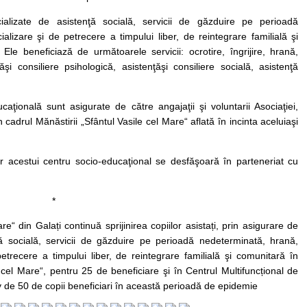
cializate de asistenţă socială, servicii de găzduire pe perioadă
alizare şi de petrecere a timpului liber, de reintegrare familială şi
e beneficiază de următoarele servicii: ocrotire, îngrijire, hrană,
şi consiliere psihologică, asistenţăşi consiliere socială, asistenţă
caţională sunt asigurate de către angajaţii şi voluntarii Asociaţiei,
 cadrul Mănăstirii „Sfântul Vasile cel Mare“ aflată în incinta aceluiaşi
lor acestui centru socio-educaţional se desfăşoară în parteneriat cu
*
re“ din Galați continuă sprijinirea copiilor asistați, prin asigurare de
nţă socială, servicii de găzduire pe perioadă nedeterminată, hrană,
etrecere a timpului liber, de reintegrare familială şi comunitară în
 cel Mare“, pentru 25 de beneficiare şi în Centrul Multifuncțional de
iv de 50 de copii beneficiari în această perioadă de epidemie