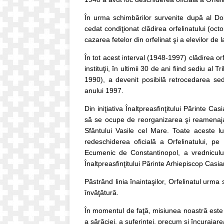
În urma schimbărilor survenite după al Doi
cedat condiţionat clădirea orfelinatului (o
cazarea fetelor din orfelinat şi a elevilor de
În tot acest interval (1948-1997) clădirea orfe
instituţii, în ultimii 30 de ani fiind sediu al 
1990), a devenit posibilă retrocedarea sedi
anului 1997.
Din iniţiativa Înaltpreasfinţitului Părinte 
să se ocupe de reorganizarea şi reamenajar
Sfântului Vasile cel Mare. Toate aceste l
redeschiderea oficială a Orfelinatului, pe
Ecumenic de Constantinopol, a vrednicului
Înaltpreasfinţitului Părinte Arhiepiscop Casian
Păstrând linia înaintaşilor, Orfelinatul urma să
învăţătură.
În momentul de faţă, misiunea noastră este 
a sărăciei, a suferinţei, precum şi încurajar