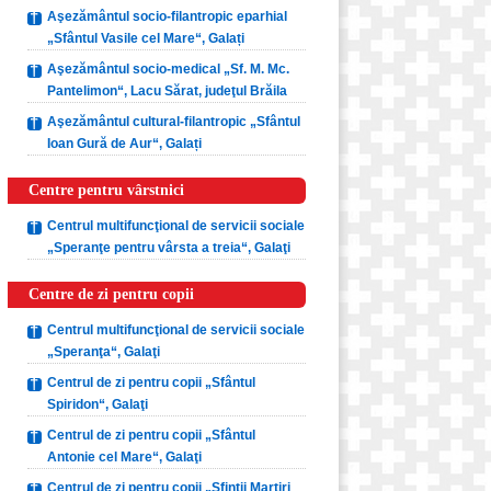
Aşezământul socio-filantropic eparhial
„Sfântul Vasile cel Mare“, Galați
Aşezământul socio-medical „Sf. M. Mc.
Pantelimon“, Lacu Sărat, judeţul Brăila
Aşezământul cultural-filantropic „Sfântul
Ioan Gură de Aur“, Galați
Centre pentru vârstnici
Centrul multifuncţional de servicii sociale
„Speranţe pentru vârsta a treia“, Galaţi
Centre de zi pentru copii
Centrul multifuncţional de servicii sociale
„Speranţa“, Galaţi
Centrul de zi pentru copii „Sfântul
Spiridon“, Galaţi
Centrul de zi pentru copii „Sfântul
Antonie cel Mare“, Galaţi
Centrul de zi pentru copii „Sfinţii Martiri