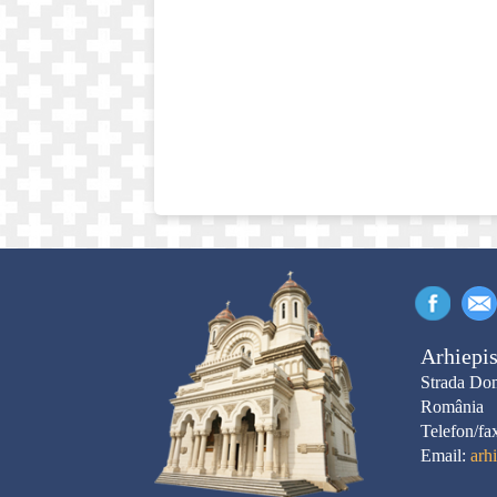
Arhiepis
Strada Dom
România
Telefon/fa
Email:
arh