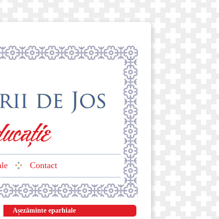
ale
Contact
Așezăminte eparhiale