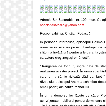
Adresă: Str. Basarabiei, nr. 109, mun. Galaţ
asociatiasfvasile@yahoo.com
Responsabil: pr. Cristian Podaşcă
În perioada interbelică, episcopul Cosma Pe
urma să iniţieze un proiect filantropic de l
silitori la învăţătură pentru a le garanta „
caractere creştineştişiromâneşti“.
Strângerea de fonduri, îngreunată de star
realizarea acestui proiect. În urma solicităr
care urma să fie ridicată clădirea, fapt î
războiului episcopul Antim a schimbat destin
ambii părinţi din cauza războiului.
În urma demersurilor făcute de către Preas
achiziţionate mobilierul pentru dormitoare şi s
1948 a avut loc deschiderea oficială a Orfelin