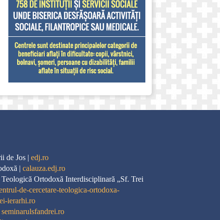
i de Jos |
edj.ro
odoxă |
calauza.edj.ro
 Teologică Ortodoxă Interdisciplinară „Sf. Trei
entrul-de-cercetare-teologica-ortodoxa-
ei-ierarhi.ro
|
seminarulsfandrei.ro