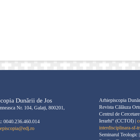
copia Dunării de Jos
Arhiepiscopia Dunări
Revista Călăuza Ort
neasca Nr. 104, Galați, 800201,
Centrul de Cercetare
Ierarhi“ (CCTOI) |
c
x: 0040.236.460.014
interdisciplinara-sf-tr
iepiscopia@edj.ro
Seminarul Teologic 