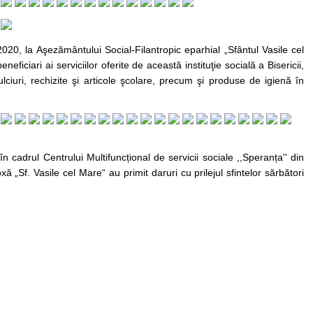
2020, la Aşezământului Social-Filantropic eparhial „Sfântul Vasile cel
eficiari ai serviciilor oferite de această instituţie socială a Bisericii,
ciuri, rechizite şi articole şcolare, precum şi produse de igienă în
în cadrul Centrului Multifuncțional de servicii sociale ,,Speranța'' din
ă „Sf. Vasile cel Mare“ au primit daruri cu prilejul sfintelor sărbători