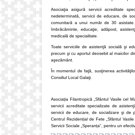
Asociaţia asigură servicii acreditate spe
nedeterminată, servicii de educare, de soci
comunitară a unui număr de 30 asistate. El
îmbrăcăminte, educaţie, adăpost, asistenţă
medicală de specialitate.
Toate serviciile de asistenţă socială şi edu
precum şi cu aportul deosebit al maicilor din
aşezământ.
În momentul de faţă, susţinerea activităţi
Consiliul Local Galaţi.
Asociația Filantropică „Sfântul Vasile cel Ma
servicii acreditate specializate de asiste
servicii de educare, de socializare şi de p
Centrul Rezidențial de Fete „Sfântul Vasile
Servicii Sociale „Speranța“, pentru un efect