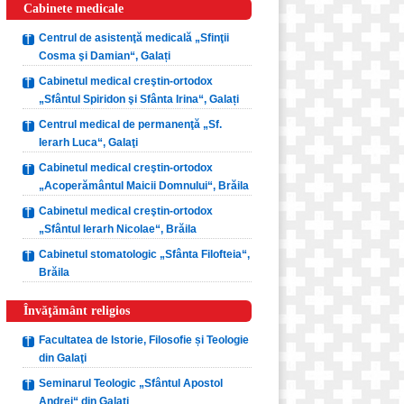
Cabinete medicale
Centrul de asistenţă medicală „Sfinţii
Cosma şi Damian“, Galați
Cabinetul medical creştin-ortodox
„Sfântul Spiridon şi Sfânta Irina“, Galați
Centrul medical de permanenţă „Sf.
Ierarh Luca“, Galaţi
Cabinetul medical creştin-ortodox
„Acoperământul Maicii Domnului“, Brăila
Cabinetul medical creştin-ortodox
„Sfântul Ierarh Nicolae“, Brăila
Cabinetul stomatologic „Sfânta Filofteia“,
Brăila
Învăţământ religios
Facultatea de Istorie, Filosofie și Teologie
din Galaţi
Seminarul Teologic „Sfântul Apostol
Andrei“ din Galaţi