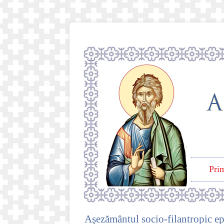
Pri
Aşezământul socio-filantropic epa