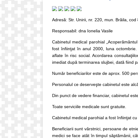
Adresă: Str. Unirii, nr. 220, mun. Brăila, c
Responsabil: dna Ionelia Vasile
Cabinetul medical parohial „Acoperământul 
fost înfiinţat în anul 2000, luna octombrie. 
aflate în risc social. Acordarea consultaţii
imediat după terminarea slujbei, dată fiind 
Număr beneficiarilor este de aprox. 500 pe
Personalul ce deserveşte cabinetul este alcăt
Din punct de vedere financiar, cabinetul este
Toate serviciile medicale sunt gratuite.
Cabinetul medical parohial a fost înfiinţat 
Beneficiarii sunt vârstnici, persoane de etni
medici se face atât în timpul săptămânii, câ