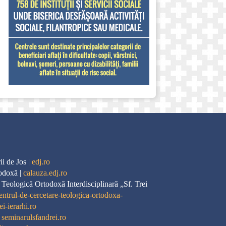
i de Jos |
edj.ro
odoxă |
calauza.edj.ro
 Teologică Ortodoxă Interdisciplinară „Sf. Trei
entrul-de-cercetare-teologica-ortodoxa-
ei-ierarhi.ro
|
seminarulsfandrei.ro