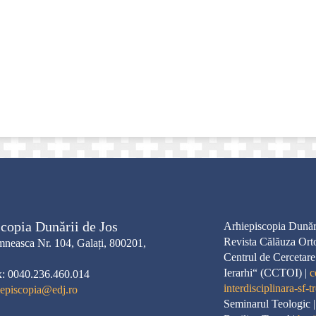
copia Dunării de Jos
Arhiepiscopia Dunări
Revista Călăuza Ort
neasca Nr. 104, Galați, 800201,
Centrul de Cercetare
Ierarhi“ (CCTOI) |
c
x: 0040.236.460.014
interdisciplinara-sf-tr
iepiscopia@edj.ro
Seminarul Teologic 