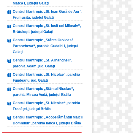
Matca I, judeţul Galaţi
Centrul filantropic „Sf. Ioan Gură de Aur“,
Frumuşiţa, judeţul Galaţi
Centrul filantropic „Sf. Iosif cel Milostiv“,
Brătuleşti, judeţul Galaţi
Centrul filantropic „Sfânta Cuvioasă
Parascheva“, parohia Cudalbi I, judeţul
Galaţi
Centrul filantropic „Sf. Arhangheli“,
parohia Adam, jud. Galaţi
Centrul filantropic „Sf. Nicolae“, parohia
Fundeanu, jud. Galaţi
Centrul filantropic „Sfântul Nicolae“,
parohia Mircea Vodă, judeţul Brăila
Centrul filantropic „Sf. Nicolae“, parohia
Frecăţei, judeţul Brăila
Centrul filantropic „Acoperământul Maicii
Domnului“, parohia Ianca I, judeţul Brăila