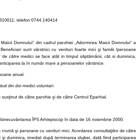
od 810011; telefon 0744.140414
Maicii Domnului” din cadrul parohiei „Adormirea Maicii Domnului“ a
Beneficiari sunt vârstnici cu venituri foarte mici şi familii /persoane
lor de către medici se face atât in timpul săptămânii, cât si duminica,
participarea la în număr mare a persoanelor vârstnice.
rsoane anual.
uit din doi medici voluntari.
 susţinut de către parohie şi de către Centrul Eparhial.
cu binecuvântarea ÎPS Arhiepiscop în data de 16 noiembrie 2000.
e rromă şi persoane cu venituri mici. Acordarea consultaţiilor de către
t şi duminica, imediat după terminarea slujbei, dată fiind participarea