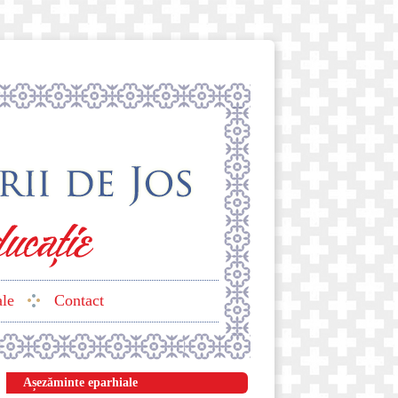
ale
Contact
Așezăminte eparhiale