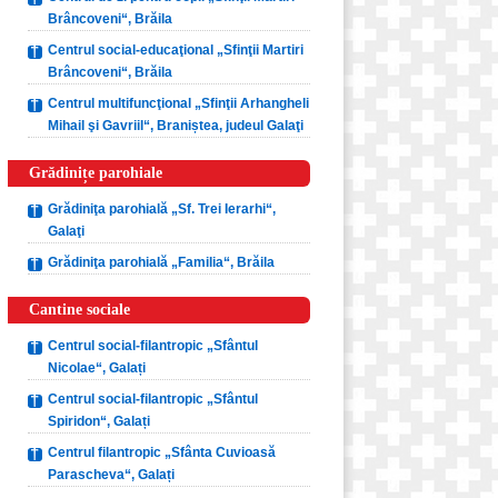
Brâncoveni“, Brăila
Centrul social-educaţional „Sfinţii Martiri
Brâncoveni“, Brăila
Centrul multifuncţional „Sfinţii Arhangheli
Mihail şi Gavriil“, Braniștea, judeul Galaţi
Grădinițe parohiale
Grădiniţa parohială „Sf. Trei Ierarhi“,
Galaţi
Grădiniţa parohială „Familia“, Brăila
Cantine sociale
Centrul social-filantropic „Sfântul
Nicolae“, Galați
Centrul social-filantropic „Sfântul
Spiridon“, Galați
Centrul filantropic „Sfânta Cuvioasă
Parascheva“, Galați