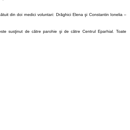
tuit din doi medici voluntari: Drăghici Elena şi Constantin Ionelia –
este susţinut de către parohie şi de către Centrul Eparhial. Toate