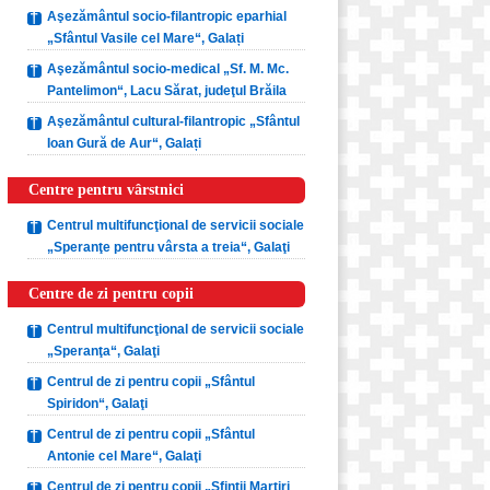
Aşezământul socio-filantropic eparhial
„Sfântul Vasile cel Mare“, Galați
Aşezământul socio-medical „Sf. M. Mc.
Pantelimon“, Lacu Sărat, judeţul Brăila
Aşezământul cultural-filantropic „Sfântul
Ioan Gură de Aur“, Galați
Centre pentru vârstnici
Centrul multifuncţional de servicii sociale
„Speranţe pentru vârsta a treia“, Galaţi
Centre de zi pentru copii
Centrul multifuncţional de servicii sociale
„Speranţa“, Galaţi
Centrul de zi pentru copii „Sfântul
Spiridon“, Galaţi
Centrul de zi pentru copii „Sfântul
Antonie cel Mare“, Galaţi
Centrul de zi pentru copii „Sfinţii Martiri