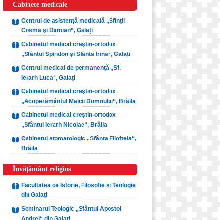
Cabinete medicale
Centrul de asistenţă medicală „Sfinţii
Cosma şi Damian“, Galați
Cabinetul medical creştin-ortodox
„Sfântul Spiridon şi Sfânta Irina“, Galați
Centrul medical de permanenţă „Sf.
Ierarh Luca“, Galaţi
Cabinetul medical creştin-ortodox
„Acoperământul Maicii Domnului“, Brăila
Cabinetul medical creştin-ortodox
„Sfântul Ierarh Nicolae“, Brăila
Cabinetul stomatologic „Sfânta Filofteia“,
Brăila
Învăţământ religios
Facultatea de Istorie, Filosofie și Teologie
din Galaţi
Seminarul Teologic „Sfântul Apostol
Andrei“ din Galaţi