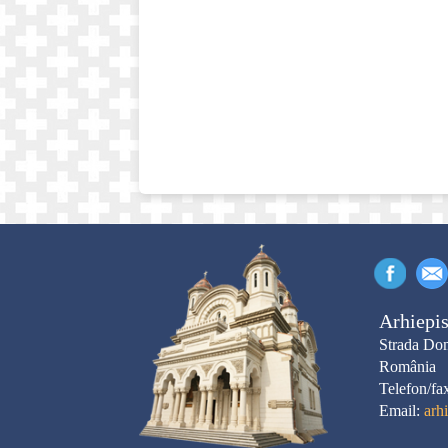
Arhiepis
Strada Dom
România
Telefon/fa
Email:
arh