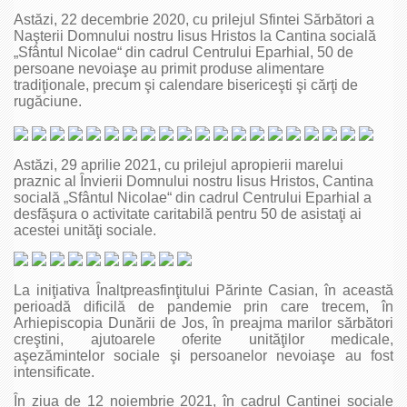
Astăzi, 22 decembrie 2020, cu prilejul Sfintei Sărbători a
Naşterii Domnului nostru Iisus Hristos la Cantina socială
„Sfântul Nicolae“ din cadrul Centrului Eparhial, 50 de
persoane nevoiaşe au primit produse alimentare
tradiţionale, precum şi calendare bisericeşti şi cărţi de
rugăciune.
Astăzi, 29 aprilie 2021, cu prilejul apropierii marelui
praznic al Învierii Domnului nostru Iisus Hristos, Cantina
socială „Sfântul Nicolae“ din cadrul Centrului Eparhial a
desfăşura o activitate caritabilă pentru 50 de asistaţi ai
acestei unităţi sociale.
La iniţiativa Înaltpreasfinţitului Părinte Casian, în această
perioadă dificilă de pandemie prin care trecem, în
Arhiepiscopia Dunării de Jos, în preajma marilor sărbători
creştini, ajutoarele oferite unităţilor medicale,
aşezămintelor sociale şi persoanelor nevoiaşe au fost
intensificate.
În ziua de 12 noiembrie 2021, în cadrul Cantinei sociale