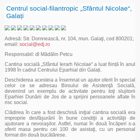
Centrul social-filantropic „Sfântul Nicolae“,
Galați
Adresă: Str. Domnească, nr. 104, mun. Galaţi, cod 800201;
email:
social@edj.ro
Responsabil: dl Mădălin Petcu
Cantina socială „Sfântul Ierarh Nicolae“ a luat ființă în anul
1998 în cadrul Centrului Eparhial din Galați.
Deschiderea acesteia a însemnat un ajutor oferit în special
celor ce se adresau Biroului de Asistenţă Socială,
devenind un exemplu de activitate pentru toţi slujitorii
Eparhiei Dunării de Jos de a sprijini persoanele aflate în
risc social.
Clădirea în care a fost deschisă iniţial cantina socială era
improprie desfăşurării în bune condiţii a activităţii de
ajutorare a nevoiaşilor. Astfel, numai în două încăperi s-a
oferit masa pentru cei 100 de asistaţi, cu un personal
format din două bucătărese.