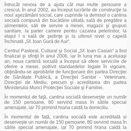
Întrucât nevoia de a ajuta cât mai multe persoane a
crescut, în anul 2002, au început lucrările de construcţie la
noul aşezământ social, care cuprinde la demisol o cantina
socială compusă din bucătărie utilată, sală de pregătire a
alimentelor, săli de servire a mesei, magazii şi grupuri
sanitare, la parter camere pentru cazarea pelerinilor, la
etajul I o sală de şedinţe şi la ultimul nivel o capelă
închinată „Sf. Ioan Gură de Aur“.
Centrul Pastoral, Cultural şi Social „Sf. Ioan Casian“ a fost
finalizat şi sfinţit în anul 2006, iar în luna mai a aceluiaşi
an, noua cantină socială a început să ofere serviciile de
oferire a mesei, potrivit standardelor legale în vigoare,
obţinându-se aprobările de funcţionare din partea Direcţiei
de Sănătate Publică, a Direcţiei Sanitar - Veterinare,
Direcţiei de Mediu, precum şi acreditarea din partea
Ministerului Munci Protecţiei Sociale şi Familiei.
În momentul de faţă, cantina socială deserveşte un număr
de 150 persoane, 80 servind masa în sălile special
amenajate, iar 70 primind hrana caldă la domiciliu.
În momentul de față, cantina socială este acreditată și
deserveşte un număr de 150 persoane, 80 servind masa în
sălile special amenajate, iar 70 primind hrana caldă la