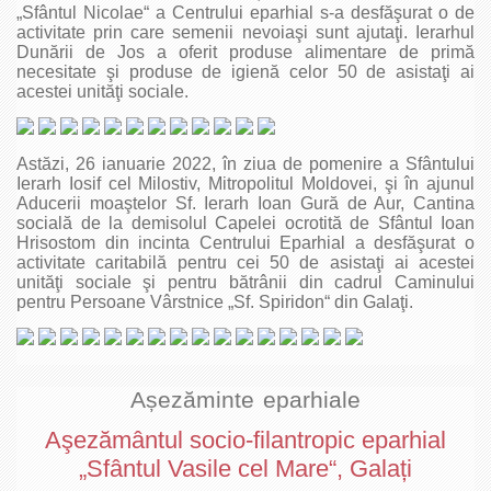
„Sfântul Nicolae“ a Centrului eparhial s-a desfăşurat o de
activitate prin care semenii nevoiaşi sunt ajutaţi. Ierarhul
Dunării de Jos a oferit produse alimentare de primă
necesitate şi produse de igienă celor 50 de asistaţi ai
acestei unităţi sociale.
Astăzi, 26 ianuarie 2022, în ziua de pomenire a Sfântului
Ierarh Iosif cel Milostiv, Mitropolitul Moldovei, şi în ajunul
Aducerii moaştelor Sf. Ierarh Ioan Gură de Aur, Cantina
socială de la demisolul Capelei ocrotită de Sfântul Ioan
Hrisostom din incinta Centrului Eparhial a desfăşurat o
activitate caritabilă pentru cei 50 de asistaţi ai acestei
unităţi sociale şi pentru bătrânii din cadrul Caminului
pentru Persoane Vârstnice „Sf. Spiridon“ din Galaţi.
Așezăminte eparhiale
Aşezământul socio-filantropic eparhial
„Sfântul Vasile cel Mare“, Galați