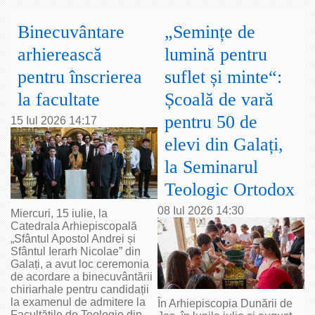
Binecuvântare
„Semințe de
arhierească
lumină pentru
pentru înscrierea
suflet și minte“:
la facultate
Școală de vară
pentru 50 de
15 Iul 2026 14:17
elevi din Galați,
la Seminarul
Teologic Ortodox
08 Iul 2026 14:30
Miercuri, 15 iulie, la
Catedrala Arhiepiscopală
„Sfântul Apostol Andrei și
Sfântul Ierarh Nicolae” din
Galați, a avut loc ceremonia
de acordare a binecuvântării
chiriarhale pentru candidații
la examenul de admitere la
În Arhiepiscopia Dunării de
Facultățile de Teologie din