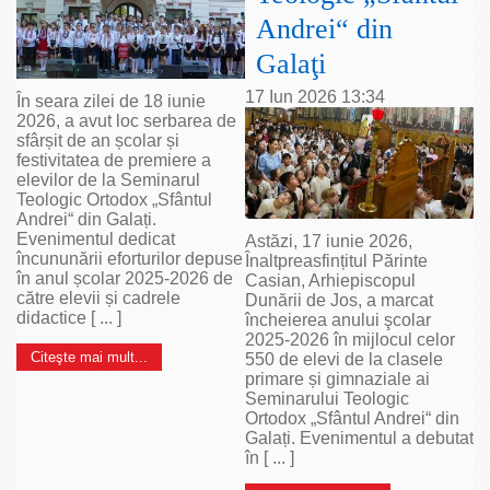
Andrei“ din
Galaţi
17 Iun 2026 13:34
În seara zilei de 18 iunie
2026, a avut loc serbarea de
sfârșit de an școlar și
festivitatea de premiere a
elevilor de la Seminarul
Teologic Ortodox „Sfântul
Andrei“ din Galați.
Evenimentul dedicat
Astăzi, 17 iunie 2026,
încununării eforturilor depuse
Înaltpreasfințitul Părinte
în anul școlar 2025-2026 de
Casian, Arhiepiscopul
către elevii și cadrele
Dunării de Jos, a marcat
didactice [ ... ]
încheierea anului şcolar
2025-2026 în mijlocul celor
Citeşte mai mult...
550 de elevi de la clasele
primare și gimnaziale ai
Seminarului Teologic
Ortodox „Sfântul Andrei“ din
Galați. Evenimentul a debutat
în [ ... ]