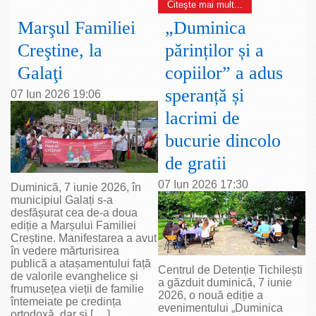
Citeşte mai mult...
Marşul Familiei
„Duminica
Creştine, la
părinților și a
Galaţi
copiilor” a adus
speranță și
07 Iun 2026 19:06
lacrimi de
bucurie dincolo
de gratii
07 Iun 2026 17:30
Duminică, 7 iunie 2026, în
municipiul Galați s-a
desfășurat cea de-a doua
ediție a Marșului Familiei
Creștine. Manifestarea a avut
în vedere mărturisirea
publică a atașamentului față
Centrul de Detenție Tichilești
de valorile evanghelice și
a găzduit duminică, 7 iunie
frumusețea vieții de familie
2026, o nouă ediție a
întemeiate pe credința
evenimentului „Duminica
ortodoxă, dar și [ ... ]