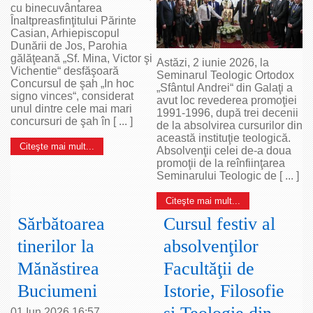
cu binecuvântarea
Înaltpreasfinţitului Părinte
Casian, Arhiepiscopul
Dunării de Jos, Parohia
gălăţeană „Sf. Mina, Victor şi
Astăzi, 2 iunie 2026, la
Vichentie“ desfăşoară
Seminarul Teologic Ortodox
Concursul de şah „In hoc
„Sfântul Andrei“ din Galaţi a
signo vinces“, considerat
avut loc revederea promoţiei
unul dintre cele mai mari
1991-1996, după trei decenii
concursuri de şah în [ ... ]
de la absolvirea cursurilor din
această instituţie teologică.
Citeşte mai mult...
Absolvenţii celei de-a doua
promoţii de la reînfiinţarea
Seminarului Teologic de [ ... ]
Citeşte mai mult...
Sărbătoarea
Cursul festiv al
tinerilor la
absolvenţilor
Mănăstirea
Facultăţii de
Buciumeni
Istorie, Filosofie
01 Iun 2026 16:57