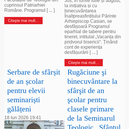
Jos, în lunile iulie și august,
cuprinsul Patriarhiei
la inițiativa și cu
Române. Programul [ ... ]
binecuvântarea
Înaltpreasfințitului Părinte
Citeşte mai mult...
Arhiepiscop Casian, se
desfășoară Programul
eparhial de tabere pentru
tineret, intitulat „Vacanța din
pridvorul bisericii”. Ținând
cont de experiența
desfășurării [ ... ]
Citeşte mai mult...
Serbare de sfârșit
Rugăciune şi
de an școlar
binecuvântare la
pentru elevii
sfârşit de an
seminariști
şcolar pentru
gălățeni
clasele primare
de la Seminarul
18 Iun 2026 19:41
Teologic „Sfântul