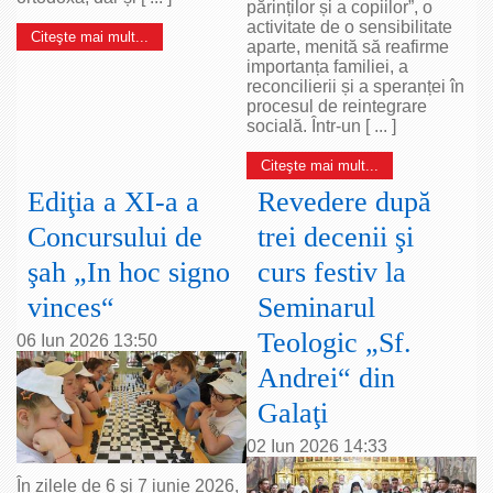
părinților și a copiilor”, o
activitate de o sensibilitate
Citeşte mai mult...
aparte, menită să reafirme
importanța familiei, a
reconcilierii și a speranței în
procesul de reintegrare
socială. Într-un [ ... ]
Citeşte mai mult...
Ediţia a XI-a a
Revedere după
Concursului de
trei decenii şi
şah „In hoc signo
curs festiv la
vinces“
Seminarul
Teologic „Sf.
06 Iun 2026 13:50
Andrei“ din
Galaţi
02 Iun 2026 14:33
În zilele de 6 şi 7 iunie 2026,