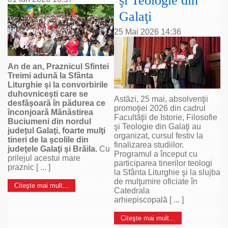
şi Teologie din
Galaţi
25 Mai 2026 14:36
An de an, Praznicul Sfintei
Treimi adună la Sfânta
Liturghie şi la convorbirile
duhovniceşti care se
Astăzi, 25 mai, absolvenţii
desfăşoară în pădurea ce
promoţiei 2026 din cadrul
înconjoară Mănăstirea
Facultăţii de Istorie, Filosofie
Buciumeni din nordul
şi Teologie din Galaţi au
judeţul Galaţi, foarte mulţi
organizat, cursul festiv la
tineri de la şcolile din
finalizarea studiilor.
judeţele Galaţi şi Brăila.
Cu
Programul a început cu
prilejul acestui mare
participarea tinerilor teologi
praznic [ ... ]
la Sfânta Liturghie şi la slujba
de mulţumire oficiate în
Citeşte mai mult...
Catedrala
arhiepiscopală [ ... ]
Citeşte mai mult...