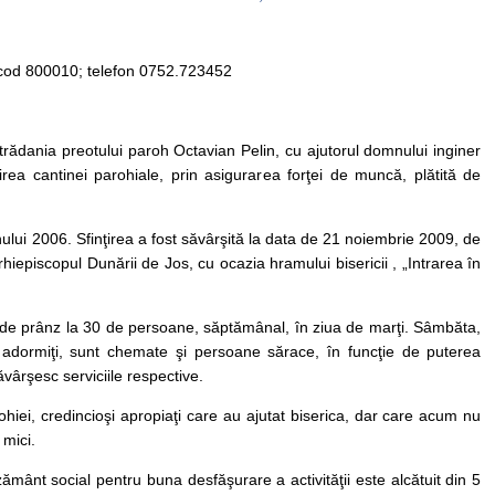
i, cod 800010; telefon 0752.723452
 strădania preotului paroh Octavian Pelin, cu ajutorul domnului inginer
ea cantinei parohiale, prin asigurarea forţei de muncă, plătită de
ului 2006. Sfinţirea a fost săvârşită la data de 21 noiembrie 2009, de
rhiepiscopul Dunării de Jos, cu ocazia hramului bisericii , „Intrarea în
de prânz la 30 de persoane, săptămânal, în ziua de marţi. Sâmbăta,
 adormiţi, sunt chemate şi persoane sărace, în funcţie de puterea
ăvârşesc serviciile respective.
ohiei, credincioşi apropiaţi care au ajutat biserica, dar care acum nu
 mici.
ământ social pentru buna desfăşurare a activităţii este alcătuit din 5