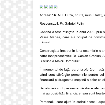
Adresă: Str. Al. I. Cuza, nr. 31, mun. Galaţ
Responsabil: Pr. Gabriel Pelin
Cantina a fost înfiinţată în anul 2006, prin
Vasile Manea, care s-a ocupat de construir
dânsul.
Construcţia a început în luna octombrie a an
către Înaltpreasfinţitul Dr. Casian Crăciun, A
Biserică a Maicii Domnului”.
În momentul de faţă, parohia oferă o masă 
când sunt săvârşite pomenirile pentru cei
financiară şi dragostea creştină a celor ce s
Beneficiarii sunt persoane vârstnice ale par
mai au posibilităţi financiare, sau sunt foarte
Personalul care ajută în cadrul acestui aşez