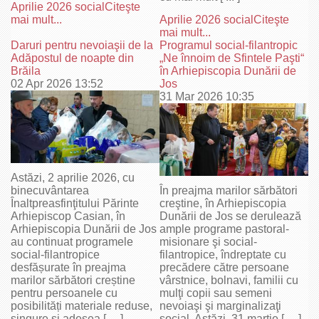
Aprilie 2026 social
Citeşte
mai mult...
Aprilie 2026 social
Citeşte
mai mult...
Daruri pentru nevoiaşii de la
Programul social-filantropic
Adăpostul de noapte din
„Ne înnoim de Sfintele Paşti“
Brăila
în Arhiepiscopia Dunării de
02 Apr 2026 13:52
Jos
31 Mar 2026 10:35
Astăzi, 2 aprilie 2026, cu
binecuvântarea
În preajma marilor sărbători
Înaltpreasfinţitului Părinte
creştine, în Arhiepiscopia
Arhiepiscop Casian, în
Dunării de Jos se derulează
Arhiepiscopia Dunării de Jos
ample programe pastoral-
au continuat programele
misionare şi social-
social-filantropice
filantropice, îndreptate cu
desfășurate în preajma
precădere către persoane
marilor sărbători creștine
vârstnice, bolnavi, familii cu
pentru persoanele cu
mulţi copii sau semeni
posibilități materiale reduse,
nevoiaşi şi marginalizaţi
singure și adesea [ ... ]
social. Astăzi, 31 martie [ ... ]