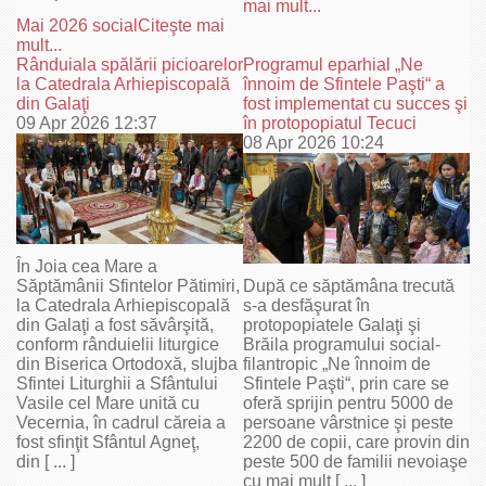
mai mult...
Mai 2026 social
Citeşte mai
mult...
Rânduiala spălării picioarelor
Programul eparhial „Ne
la Catedrala Arhiepiscopală
înnoim de Sfintele Paşti“ a
din Galaţi
fost implementat cu succes şi
09 Apr 2026 12:37
în protopopiatul Tecuci
08 Apr 2026 10:24
În Joia cea Mare a
Săptămânii Sfintelor Pătimiri,
După ce săptămâna trecută
la Catedrala Arhiepiscopală
s-a desfăşurat în
din Galaţi a fost săvârşită,
protopopiatele Galaţi şi
conform rânduielii liturgice
Brăila programului social-
din Biserica Ortodoxă, slujba
filantropic „Ne înnoim de
Sfintei Liturghii a Sfântului
Sfintele Paşti“, prin care se
Vasile cel Mare unită cu
oferă sprijin pentru 5000 de
Vecernia, în cadrul căreia a
persoane vârstnice şi peste
fost sfinţit Sfântul Agneţ,
2200 de copii, care provin din
din [ ... ]
peste 500 de familii nevoiaşe
cu mai mult [ ... ]