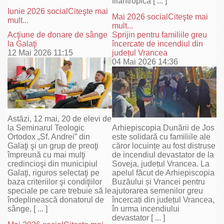
filantropică [ ... ]
Iunie 2026 social
Citeşte mai
Mai 2026 social
Citeşte mai
mult...
mult...
Acţiune de donare de sânge
Sprijin pentru familiile greu
la Galaţi
încercate de incendiul din
12 Mai 2026 11:15
județul Vrancea
04 Mai 2026 14:36
Astăzi, 12 mai, 20 de elevi de
la Seminarul Teologic
Arhiepiscopia Dunării de Jos
Ortodox „Sf. Andrei” din
este solidară cu familiile ale
Galaţi şi un grup de preoţi
căror locuințe au fost distruse
împreună cu mai mulţi
de incendiul devastator de la
credincioşi din municipiul
Soveja, județul Vrancea. La
Galaţi, riguros selectaţi pe
apelul făcut de Arhiepiscopia
baza criteriilor şi condiţiilor
Buzăului și Vrancei pentru
speciale pe care trebuie să le
ajutorarea semenilor greu
îndeplinească donatorul de
încercați din județul Vrancea,
sânge, [ ... ]
în urma incendiului
devastator [ ... ]