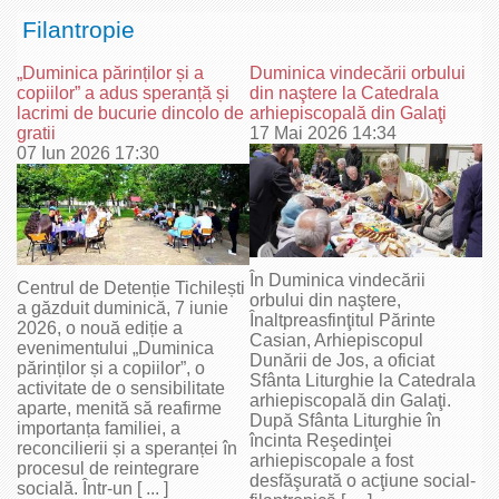
Filantropie
„Duminica părinților și a
Duminica vindecării orbului
copiilor” a adus speranță și
din naştere la Catedrala
lacrimi de bucurie dincolo de
arhiepiscopală din Galaţi
gratii
17 Mai 2026 14:34
07 Iun 2026 17:30
În Duminica vindecării
Centrul de Detenție Tichilești
orbului din naştere,
a găzduit duminică, 7 iunie
Înaltpreasfinţitul Părinte
2026, o nouă ediție a
Casian, Arhiepiscopul
evenimentului „Duminica
Dunării de Jos, a oficiat
părinților și a copiilor”, o
Sfânta Liturghie la Catedrala
activitate de o sensibilitate
arhiepiscopală din Galaţi.
aparte, menită să reafirme
După Sfânta Liturghie în
importanța familiei, a
încinta Reşedinţei
reconcilierii și a speranței în
arhiepiscopale a fost
procesul de reintegrare
desfăşurată o acţiune social-
socială. Într-un [ ... ]