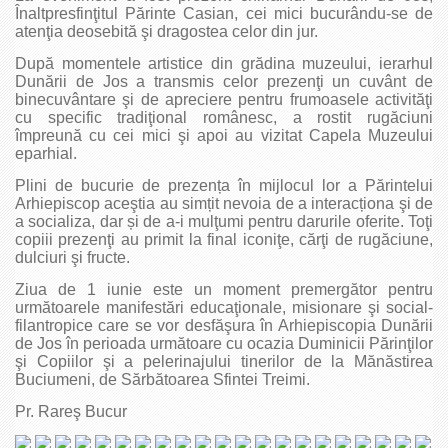
Înaltpresfinţitul Părinte Casian, cei mici bucurându-se de
atenţia deosebită şi dragostea celor din jur.
După momentele artistice din grădina muzeului, ierarhul
Dunării de Jos a transmis celor prezenţi un cuvânt de
binecuvântare şi de apreciere pentru frumoasele activităţi
cu specific tradiţional românesc, a rostit rugăciuni
împreună cu cei mici şi apoi au vizitat Capela Muzeului
eparhial.
Plini de bucurie de prezența în mijlocul lor a Părintelui
Arhiepiscop aceştia au simțit nevoia de a interacționa şi de
a socializa, dar și de a-i mulţumi pentru darurile oferite. Toţi
copiii prezenţi au primit la final iconiţe, cărţi de rugăciune,
dulciuri şi fructe.
Ziua de 1 iunie este un moment premergător pentru
următoarele manifestări educaţionale, misionare şi social-
filantropice care se vor desfăşura în Arhiepiscopia Dunării
de Jos în perioada următoare cu ocazia Duminicii Părinţilor
şi Copiilor şi a pelerinajului tinerilor de la Mănăstirea
Buciumeni, de Sărbătoarea Sfintei Treimi.
Pr. Rareş Bucur