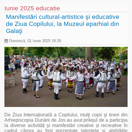
Iunie 2025 educatie
Manifestări cultural-artistice şi educative
de Ziua Copilului, la Muzeul eparhial din
Galaţi
Duminică, 01 Iunie 2025 18:29
De Ziua Internațională a Copilului, mulţi copii şi tineri din
Arhiepiscopia Dunării de Jos au avut prilejul de a participa
la diverse activități şi manifestări creative și recreative în
cadrul cărora au fost prezentate talentele şi abilităţile