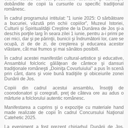
dobândite de copii la cursurile cu specific tradiţional
românesc.
În cadrul programului intitulat: ”1 iunie 2025: O sărbătoare
a bucuriei, văzută prin ochii copiilor”, Muzeul Istoriei,
Culturii şi Spiritualităţii Creştine de la Dunărea de Jos şi-a
deschis porţile larg în seara zilei 1 iunie, pentru a-i primi pe
cei mici, dar şi pe părinţii, bunicii şi îndrumătorii lor, care se
ocupă, zi de de zi, de creşterea şi educarea acestor
vlăstare, cât mai frumos şi mai sănătos posibill.
În cadrul acestei manifestări cultural-artistice şi educative,
Ansamblul folcloric gălăţean de cântece şi dansuri
tradiţionale româneşti „Doiniţa Covurluiului” a pus în scenă
prin cânt, dans şi voie bună tradiţiile şi obiceiurile zonei
Dunării de Jos.
Copiii din cadrul acestui ansamblu, însoţiţi de
coorodonatori şi coregrafi, preţ de câteva ore au adus o
mărturie a folclorului autentic românesc.
Manifestarea a cuprins şi o expoziţie cu materiale hand
made realizate de copii în cadrul Concursului Naţional
Catehetic 2025.
La eveniment a fost prezent chiriarhul Dunării de Jos,