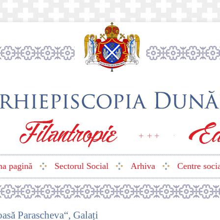
ma pagină
Sectorul Social
Arhiva
Centre soci
oasă Parascheva“, Galați