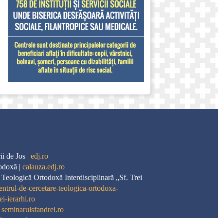
i de Jos |
edj.ro
odoxă |
calauza.edj.ro
 Teologică Ortodoxă Interdisciplinară „Sf. Trei
entrul-de-cercetare-teologica-ortodoxa-
ei-ierarhi.ro
|
seminarulsfandrei.ro