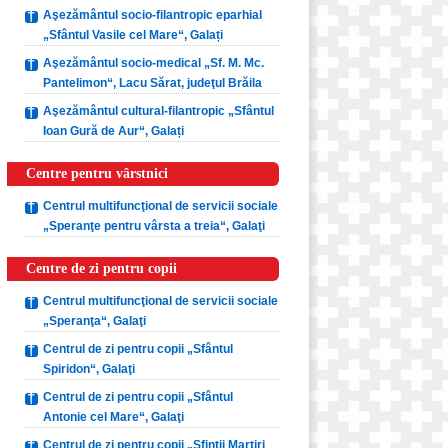
Aşezământul socio-filantropic eparhial
„Sfântul Vasile cel Mare“, Galați
Aşezământul socio-medical „Sf. M. Mc.
Pantelimon“, Lacu Sărat, judeţul Brăila
Aşezământul cultural-filantropic „Sfântul
Ioan Gură de Aur“, Galați
Centre pentru vârstnici
Centrul multifuncţional de servicii sociale
„Speranţe pentru vârsta a treia“, Galaţi
Centre de zi pentru copii
Centrul multifuncţional de servicii sociale
„Speranţa“, Galaţi
Centrul de zi pentru copii „Sfântul
Spiridon“, Galaţi
Centrul de zi pentru copii „Sfântul
Antonie cel Mare“, Galaţi
Centrul de zi pentru copii „Sfinţii Martiri