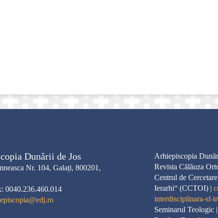
copia Dunării de Jos
Arhiepiscopia Dunări
Revista Călăuza Ort
neasca Nr. 104, Galați, 800201,
Centrul de Cercetare
Ierarhi“ (CCTOI) |
c
x: 0040.236.460.014
interdisciplinara-sf-tr
iepiscopia@edj.ro
Seminarul Teologic 