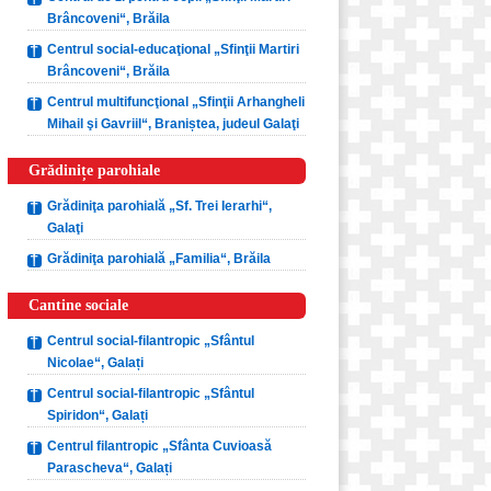
Brâncoveni“, Brăila
Centrul social-educaţional „Sfinţii Martiri
Brâncoveni“, Brăila
Centrul multifuncţional „Sfinţii Arhangheli
Mihail şi Gavriil“, Braniștea, judeul Galaţi
Grădinițe parohiale
Grădiniţa parohială „Sf. Trei Ierarhi“,
Galaţi
Grădiniţa parohială „Familia“, Brăila
Cantine sociale
Centrul social-filantropic „Sfântul
Nicolae“, Galați
Centrul social-filantropic „Sfântul
Spiridon“, Galați
Centrul filantropic „Sfânta Cuvioasă
Parascheva“, Galați