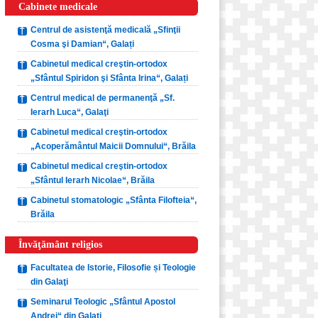
Cabinete medicale
Centrul de asistenţă medicală „Sfinţii
Cosma şi Damian“, Galați
Cabinetul medical creştin-ortodox
„Sfântul Spiridon şi Sfânta Irina“, Galați
Centrul medical de permanenţă „Sf.
Ierarh Luca“, Galaţi
Cabinetul medical creştin-ortodox
„Acoperământul Maicii Domnului“, Brăila
Cabinetul medical creştin-ortodox
„Sfântul Ierarh Nicolae“, Brăila
Cabinetul stomatologic „Sfânta Filofteia“,
Brăila
Învăţământ religios
Facultatea de Istorie, Filosofie și Teologie
din Galaţi
Seminarul Teologic „Sfântul Apostol
Andrei“ din Galaţi