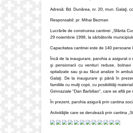
Adresă: Bd. Dunărea, nr. 20, mun. Galaţi, 
Responsabil: pr. Mihai Bezman
Lucrările de construirea cantinei „Sfânta C
29 noiembrie 1998, la sărbătorile municipiulu
Capacitatea cantinei este de 140 persoane în
Încă de la inaugurare, parohia a asigurat o ma
şi pensionarii cu venituri reduse, bolnavi
spitalizate sau şi-au făcut analize în ambula
Galaţi. De la inaugurare şi până în preze
familiile cu mulţi copii, cu posibilităţi mate
Gimnaziale "Dan Barbilian", care se află pe 
În prezent, parohia asigură prin cantina soc
Activităţile care se derulează prin cantina „