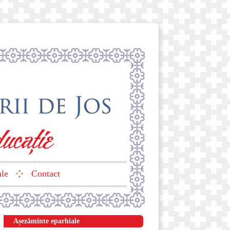
ale
Contact
Așezăminte eparhiale