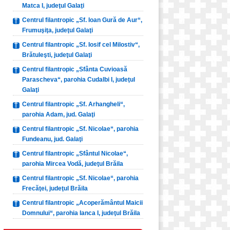
Matca I, judeţul Galaţi
Centrul filantropic „Sf. Ioan Gură de Aur“,
Frumuşiţa, judeţul Galaţi
Centrul filantropic „Sf. Iosif cel Milostiv“,
Brătuleşti, judeţul Galaţi
Centrul filantropic „Sfânta Cuvioasă
Parascheva“, parohia Cudalbi I, judeţul
Galaţi
Centrul filantropic „Sf. Arhangheli“,
parohia Adam, jud. Galaţi
Centrul filantropic „Sf. Nicolae“, parohia
Fundeanu, jud. Galaţi
Centrul filantropic „Sfântul Nicolae“,
parohia Mircea Vodă, judeţul Brăila
Centrul filantropic „Sf. Nicolae“, parohia
Frecăţei, judeţul Brăila
Centrul filantropic „Acoperământul Maicii
Domnului“, parohia Ianca I, judeţul Brăila