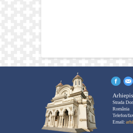
Arhiepis
Strada Dom
România
Telefon/fa
Email:
arh