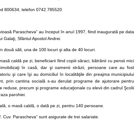
cod 800634; telefon 0742.785520
uvioasă Parascheva“ au început în anul 1997, fiind inaugurată pe data
i Galaţi, Sfântul Apostol Andrei.
 două săli, una de 100 locuri şi alta de 40 locuri.
să caldă pe zi, beneficiarii fiind copiii săraci, bătrânii cu pensii mici
 imobilizaţi în casă, dar şi oamenii străzii, persoane care au fost
toriu şi care îşi au domiciliul în localităţile din preajma municipiului
nt, prin cantina socială s-au derulat programe de ajutorare pentru
riale reduse, precum şi programe educaţionale cu elevii din cadrul Şcolii
raza parohiei.
ială, o masă caldă, o dată pe zi, pentru 140 persoane.
Sf. Cuv. Parascheva“ sunt asigurate de trei salariate.