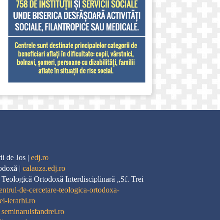
i de Jos |
edj.ro
odoxă |
calauza.edj.ro
 Teologică Ortodoxă Interdisciplinară „Sf. Trei
entrul-de-cercetare-teologica-ortodoxa-
ei-ierarhi.ro
|
seminarulsfandrei.ro