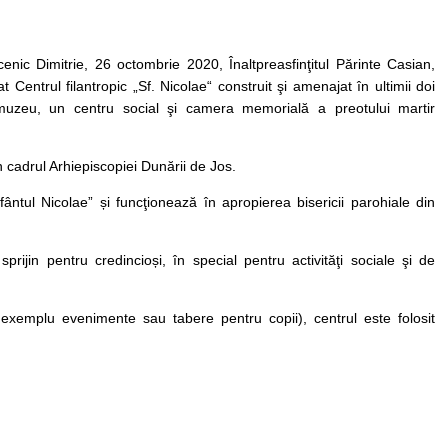
nic Dimitrie, 26 octombrie 2020, Înaltpreasfinţitul Părinte Casian,
 Centrul filantropic „Sf. Nicolae“ construit şi amenajat în ultimii doi
 muzeu, un centru social şi camera memorială a preotului martir
 cadrul Arhiepiscopiei Dunării de Jos.
ântul Nicolae” și funcţionează în apropierea bisericii parohiale din
prijin pentru credincioși, în special pentru activităţi sociale şi de
 exemplu evenimente sau tabere pentru copii), centrul este folosit