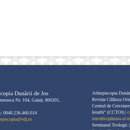
copia Dunării de Jos
Arhiepiscopia Dunări
Revista Călăuza Ort
neasca Nr. 104, Galați, 800201,
Centrul de Cercetare
Ierarhi“ (CCTOI) |
c
x: 0040.236.460.014
interdisciplinara-sf-tr
iepiscopia@edj.ro
Seminarul Teologic 