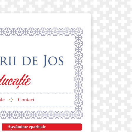
ale
Contact
Așezăminte eparhiale