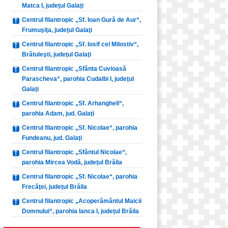
Matca I, judeţul Galaţi
Centrul filantropic „Sf. Ioan Gură de Aur“,
Frumuşiţa, judeţul Galaţi
Centrul filantropic „Sf. Iosif cel Milostiv“,
Brătuleşti, judeţul Galaţi
Centrul filantropic „Sfânta Cuvioasă
Parascheva“, parohia Cudalbi I, judeţul
Galaţi
Centrul filantropic „Sf. Arhangheli“,
parohia Adam, jud. Galaţi
Centrul filantropic „Sf. Nicolae“, parohia
Fundeanu, jud. Galaţi
Centrul filantropic „Sfântul Nicolae“,
parohia Mircea Vodă, judeţul Brăila
Centrul filantropic „Sf. Nicolae“, parohia
Frecăţei, judeţul Brăila
Centrul filantropic „Acoperământul Maicii
Domnului“, parohia Ianca I, judeţul Brăila