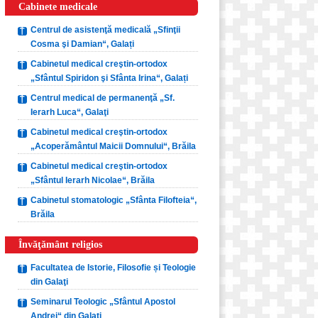
Cabinete medicale
Centrul de asistenţă medicală „Sfinţii
Cosma şi Damian“, Galați
Cabinetul medical creştin-ortodox
„Sfântul Spiridon şi Sfânta Irina“, Galați
Centrul medical de permanenţă „Sf.
Ierarh Luca“, Galaţi
Cabinetul medical creştin-ortodox
„Acoperământul Maicii Domnului“, Brăila
Cabinetul medical creştin-ortodox
„Sfântul Ierarh Nicolae“, Brăila
Cabinetul stomatologic „Sfânta Filofteia“,
Brăila
Învăţământ religios
Facultatea de Istorie, Filosofie și Teologie
din Galaţi
Seminarul Teologic „Sfântul Apostol
Andrei“ din Galaţi