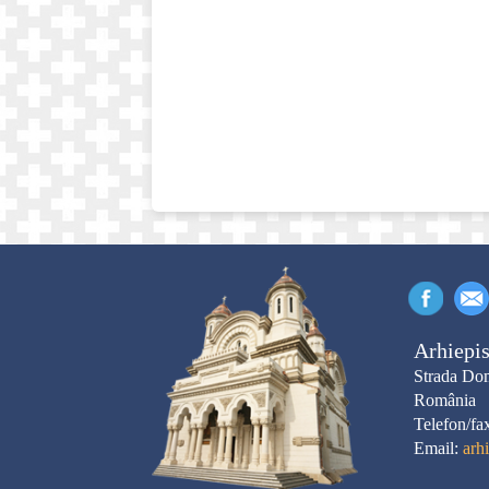
Arhiepis
Strada Dom
România
Telefon/fa
Email:
arh