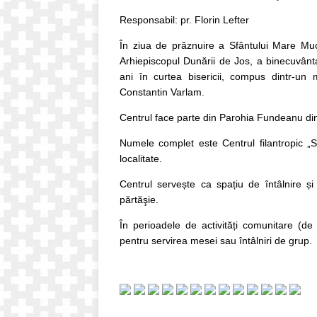
Responsabil: pr. Florin Lefter
În ziua de prăznuire a Sfântului Mare Muce
Arhiepiscopul Dunării de Jos, a binecuvântat
ani în curtea bisericii, compus dintr-un
Constantin Varlam.
Centrul face parte din Parohia Fundeanu din
Numele complet este Centrul filantropic „Sf
localitate.
Centrul servește ca spațiu de întâlnire și s
părtăşie.
În perioadele de activități comunitare (de
pentru servirea mesei sau întâlniri de grup.