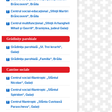
Brâncoveni“, Brăila
Centrul social-educaţional „Sfinţii Martiri
Brâncoveni“, Brăila
Centrul multifuncţional „Sfinţii Arhangheli
Mihail şi Gavriil“, Braniștea, judeul Galaţi
Grădinițe parohiale
Grădiniţa parohială „Sf. Trei Ierarhi“,
Galaţi
Grădiniţa parohială „Familia“, Brăila
Cantine sociale
Centrul social-filantropic „Sfântul
Nicolae“, Galați
Centrul social-filantropic „Sfântul
Spiridon“, Galați
Centrul filantropic „Sfânta Cuvioasă
Parascheva“, Galați