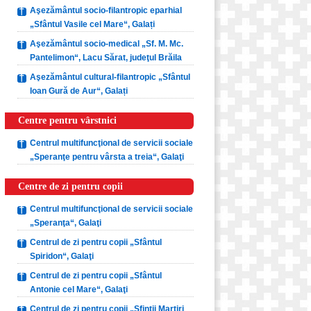
Aşezământul socio-filantropic eparhial
„Sfântul Vasile cel Mare“, Galați
Aşezământul socio-medical „Sf. M. Mc.
Pantelimon“, Lacu Sărat, judeţul Brăila
Aşezământul cultural-filantropic „Sfântul
Ioan Gură de Aur“, Galați
Centre pentru vârstnici
Centrul multifuncţional de servicii sociale
„Speranţe pentru vârsta a treia“, Galaţi
Centre de zi pentru copii
Centrul multifuncţional de servicii sociale
„Speranţa“, Galaţi
Centrul de zi pentru copii „Sfântul
Spiridon“, Galaţi
Centrul de zi pentru copii „Sfântul
Antonie cel Mare“, Galaţi
Centrul de zi pentru copii „Sfinţii Martiri