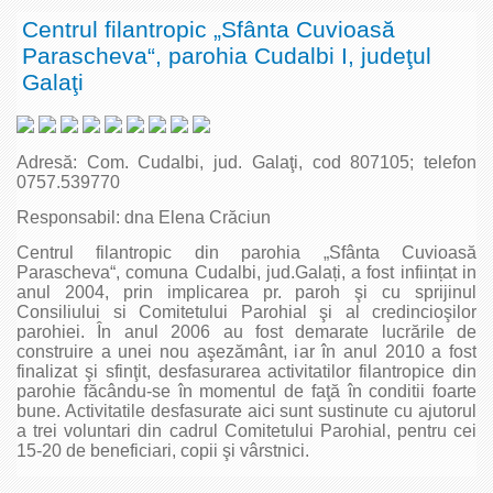
Centrul filantropic „Sfânta Cuvioasă
Parascheva“, parohia Cudalbi I, judeţul
Galaţi
Adresă: Com. Cudalbi, jud. Galaţi, cod 807105; telefon
0757.539770
Responsabil: dna Elena Crăciun
Centrul filantropic din parohia „Sfânta Cuvioasă
Parascheva“, comuna Cudalbi, jud.Galați, a fost inființat in
anul 2004, prin implicarea pr. paroh şi cu sprijinul
Consiliului si Comitetului Parohial şi al credincioşilor
parohiei. În anul 2006 au fost demarate lucrările de
construire a unei nou aşezământ, iar în anul 2010 a fost
finalizat şi sfinţit, desfasurarea activitatilor filantropice din
parohie făcându-se în momentul de faţă în conditii foarte
bune. Activitatile desfasurate aici sunt sustinute cu ajutorul
a trei voluntari din cadrul Comitetului Parohial, pentru cei
15-20 de beneficiari, copii şi vârstnici.