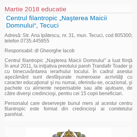
Martie 2018 educatie
Centrul filantropic „Naşterea Maicii
Domnului“, Tecuci
Adresă: Str. Ana Ipătescu, nr. 31, mun. Tecuci, cod 805300;
telefon 0735.445855
Responsabil: dl Gheorghe Iacob
Centrul filantropic „Naşterea Maicii Domnului” a luat fiinţă
în anul 2011, la iniţiativa preotului paroh Trandafir Toader şi
cu binecuvântarea ierarhului locului. În cadrul asestui
aşezământ sunt desfăşurate numeroase acrivităţi cu
caracter educaţional şi nu numai, oferindu-se, ocazional, şi
pachete cu alimente neperisabile sau alte ajutoare, de
către diverşi credincioşi, pentru cei 15 copii beneficiari.
Personalul care deserveşte bunul mers al acestui centru
filantropic este format din credincioşi ai comitetului
parohial.