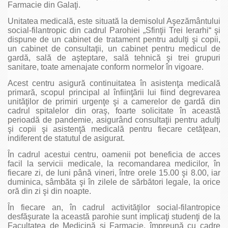
Farmacie din Galaţi.
Unitatea medicală, este situată la demisolul Aşezământului
social-filantropic din cadrul Parohiei „Sfinţii Trei Ierarhi“ şi
dispune de un cabinet de tratament pentru adulţi şi copii,
un cabinet de consultaţii, un cabinet pentru medicul de
gardă, sală de aşteptare, sală tehnică şi trei grupuri
sanitare, toate amenajate conform normelor în vigoare.
Acest centru asigură continuitatea în asistenţa medicală
primară, scopul principal al înfiinţării lui fiind degrevarea
unităţilor de primiri urgenţe şi a camerelor de gardă din
cadrul spitalelor din oraş, foarte solicitate în această
perioadă de pandemie, asigurând consultaţii pentru adulţi
şi copii şi asistenţă medicală pentru fiecare cetăţean,
indiferent de statutul de asigurat.
În cadrul acestui centru, oamenii pot beneficia de acces
facil la servicii medicale, la recomandarea medicilor, în
fiecare zi, de luni până vineri, între orele 15.00 şi 8.00, iar
duminica, sâmbăta şi în zilele de sărbători legale, la orice
oră din zi şi din noapte.
În fiecare an, în cadrul activităţilor social-filantropice
desfăşurate la această parohie sunt implicaţi studenţi de la
Facultatea de Medicină şi Farmacie, împreună cu cadre