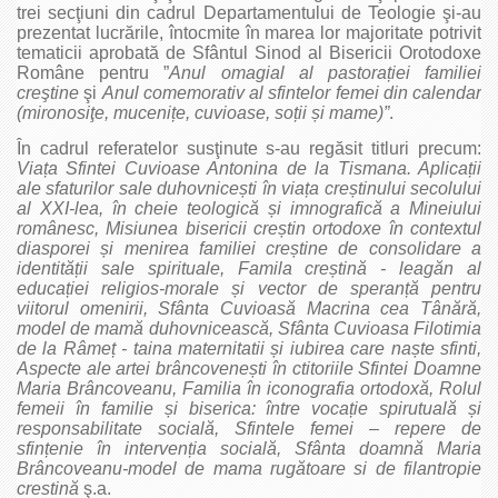
trei secţiuni din cadrul Departamentului de Teologie şi-au
prezentat lucrările, întocmite în marea lor majoritate potrivit
tematicii aprobată de Sfântul Sinod al Bisericii Orotodoxe
Române pentru ”
Anul omagial al pastorației familiei
creştine
şi
Anul comemorativ al sfintelor femei din calendar
(mironosiţe, mucenițe, cuvioase, soții și mame)”
.
În cadrul referatelor susţinute s-au regăsit titluri precum:
Viața Sfintei Cuvioase Antonina de la Tismana. Aplicații
ale sfaturilor sale duhovnicești în viața creștinului secolului
al XXI-lea, în cheie teologică și imnografică a Mineiului
românesc,
Misiunea bisericii creștin ortodoxe în contextul
diasporei și menirea familiei creștine de consolidare a
identității sale spirituale,
Famila creștină - leagăn al
educației religios-morale și vector de speranță pentru
viitorul omenirii, Sfânta Cuvioasă Macrina cea Tânără,
model de mamă duhovnicească,
Sfânta Cuvioasa Filotimia
de la Râmeț - taina maternitatii și iubirea care naște sfinti,
Aspecte ale artei brâncovenești în ctitoriile Sfintei Doamne
Maria Brâncoveanu, Familia în iconografia ortodoxă, Rolul
femeii în familie și biserica: între vocație spirutuală și
responsabilitate socială, Sfintele femei – repere de
sfințenie în intervenția socială, Sfânta doamnă Maria
Brâncoveanu-model de mama rugătoare si de filantropie
crestină
ş.a.