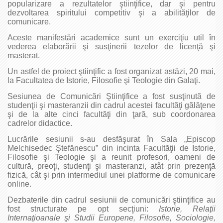
popularizare a rezultatelor ştiinţifice, dar şi pentru
dezvoltarea spiritului competitiv şi a abilităţilor de
comunicare.
Aceste manifestări academice sunt un exerciţiu util în
vederea elaborării şi susţinerii tezelor de licenţă şi
masterat.
Un astfel de proiect ştiinţific a fost organizat astăzi, 20 mai,
la Facultatea de Istorie, Filosofie şi Teologie din Galaţi.
Sesiunea de Comunicări Ştiinţifice a fost susţinută de
studenţii şi masteranzii din cadrul acestei facultăţi gălăţene
şi de la alte cinci facultăţi din ţară, sub coordonarea
cadrelor didactice.
Lucrările sesiunii s-au desfăşurat în Sala „Episcop
Melchisedec Ştefănescu” din incinta Facultăţii de Istorie,
Filosofie şi Teologie şi a reunit profesori, oameni de
cultură, preoţi, studenţi şi masteranzi, atât prin prezenţă
fizică, cât şi prin intermediul unei platforme de comunicare
online.
Dezbaterile din cadrul sesiunii de comunicări ştiinţifice au
fost structurate pe opt secţiuni:
Istorie, Relaţii
Internaţioanale şi Studii Europene, Filosofie, Sociologie,