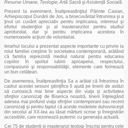
Resurse Umane, Teologie, Artă Sacră
şi
Asistenţă Socială
.
Prezent la eveniment, Înaltpreasfinţitul Părinte Casian,
Arhiepiscopul Dunării de Jos, a binecuvântat întrunirea şi a
ţinut un cuvânt apreciativ pentru implicarea, interesul şi
efortul studenţilor şi al masteranzilor pentru studiul
aprofundat, dar şi pentru implicarea acestora în
numeroasele acţiuni de voluntariat.
Ierarhul locului a prezentat aspecte importante cu privire la
rolul familiei creştine în societatea contemporană, arătând
că familia reprezintă mediul natural pentru educarea
copiilor în spiritul iubirii aproapelui, respectului,
compasiunii şi responsabilităţii, elemente care formează
un bun cetățean.
De asemenea, Înaltpreasfinţia Sa a arătat că întrunirea în
cadrul acestei sesiuni ştiinţifice îi ajută pe tinerii de astăzi
să cunoască mai bine aspecte din viaţa şi activitatea
sfinţilor canonizaţi de Biserica noastră, tinerii înţelegând
adesea mai profund viaţa sfinţilor contemporani sau recent
canonizaţi şi pentru faptul că aceste modelele duhovniceşti
din secolul al XX-lea au lăsat mărturii scrise şi înregistrări
accesibile, care rezonează puternic cu generația actuală.
Cei 75 de studenţi şi masteranzi teologi înscrişi pentru cele