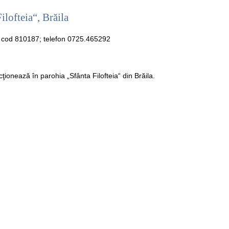
lofteia“, Brăila
la, cod 810187; telefon 0725.465292
ţionează în parohia „Sfânta Filofteia“ din Brăila.