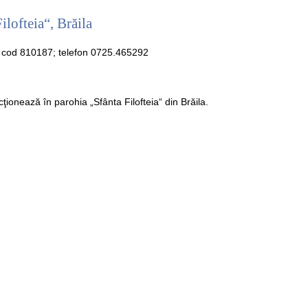
lofteia“, Brăila
la, cod 810187; telefon 0725.465292
ţionează în parohia „Sfânta Filofteia“ din Brăila.