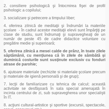
2. consiliere psihologică şi întocmirea fişei de profil
psihologic a copilului;
3. socializare şi petrecere a timpului liber;
4. oferirea zilnică de meditaţii şi îndrumări la materiile
şcolare - în cadrul acestor meditaţii elevii sunt împărţiţi pe
clase de studiu, sunt îndrumaţi şi supravegheaţi de un
număr de peste 45 de cadre didactice voluntare cu
pregătire medie şi superioară;
5. oferirea zilnică a mesei calde de prânz, în toate zilele
săptămânii, cu menţiunea că în zilele de sâmbătă şi
duminică costurile sunt susţinute exclusiv cu fonduri
atrase de parohie;
6. ajutoare materiale (rechizite si materiale şcolare precum
şi materiale de igienă personală şi de grup);
7. lecţii de familiarizare cu tehnica de calcul; această
activitate se desfăşoară în sala special amenajată în
incinta centrului de zi, sub supravegherea unor specialişti
în IT.
8. acţiuni cultural-artistice şi sportive (excursii, spectacole,