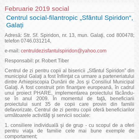
Februarie 2019 social
Centrul social-filantropic „Sfântul Spiridon“,
Galați
Adresă: Str. Sf. Spiridon, nr. 13, mun. Galaţi, cod 800478;
telefon 0746.031214,
e‑mail:
centruldezisfantulspiridon@yahoo.com
Responsabil: pr. Robert Tiber
Centrul de zi pentru copii al bisericii „Sfântul Spiridon” din
municipiul Galaţi a fost înfiinţat ca urmare a parteneriatului
dintre Arhiepiscopia Dunării de Jos şi Consiliul Municipal
Galaţi. A fost construit prin finanţare europeană, în cadrul
unui proiect PHARE, implementarea proiectului făcându-
se în anul 2009. În momentul de faţă, beneficiarii
proiectului sunt 35 de copii care provin din familii
defavorizate. Centrul de zi pentru copii oferă beneficiarilor
următoarele activităţi şi servicii sociale:
1. consiliere individuală şi de grup - cu scopul de a oferi
pentru viaţa de familie cele mai bune exemple de
comportament;