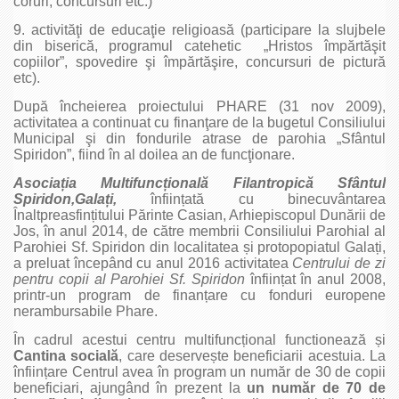
coruri, concursuri etc.)
9. activităţi de educaţie religioasă (participare la slujbele
din biserică, programul catehetic „Hristos împărtăşit
copiilor”, spovedire şi împărtăşire, concursuri de pictură
etc).
După încheierea proiectului PHARE (31 nov 2009),
activitatea a continuat cu finanţare de la bugetul Consiliului
Municipal şi din fondurile atrase de parohia „Sfântul
Spiridon”, fiind în al doilea an de funcţionare.
Asociația Multifuncțională Filantropică Sfântul
Spiridon,Galați,
înființată cu binecuvântarea
Înaltpreasfințitului Părinte Casian, Arhiepiscopul Dunării de
Jos, în anul 2014, de către membrii Consiliului Parohial al
Parohiei Sf. Spiridon din localitatea și protopopiatul Galați,
a preluat începând cu anul 2016 activitatea
Centrului de zi
pentru copii al Parohiei Sf. Spiridon
înființat în anul 2008,
printr-un program de finanțare cu fonduri europene
nerambursabile Phare.
În cadrul acestui centru multifuncțional functionează și
Cantina socială
, care deservește beneficiarii acestuia. La
înființare Centrul avea în program un număr de 30 de copii
beneficiari, ajungând în prezent la
un număr
de 70 de