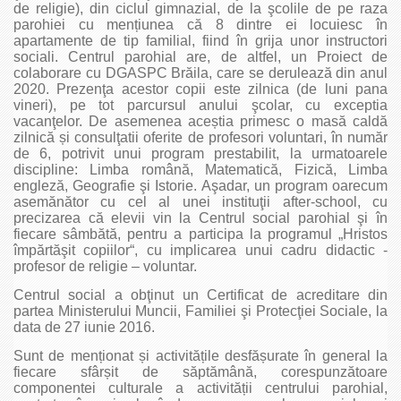
de religie), din ciclul gimnazial, de la şcolile de pe raza
parohiei cu mențiunea că 8 dintre ei locuiesc în
apartamente de tip familial, fiind în grija unor instructori
sociali. Centrul parohial are, de altfel, un Proiect de
colaborare cu DGASPC Brăila, care se derulează din anul
2020. Prezenţa acestor copii este zilnica (de luni pana
vineri), pe tot parcursul anului şcolar, cu exceptia
vacanţelor. De asemenea aceștia primesc o masă caldă
zilnică și consulţatii oferite de profesori voluntari, în număr
de 6, potrivit unui program prestabilit, la urmatoarele
discipline: Limba română, Matematică, Fizică, Limba
engleză, Geografie şi Istorie. Aşadar, un program oarecum
asemănător cu cel al unei instituţii after-school, cu
precizarea că elevii vin la Centrul social parohial şi în
fiecare sâmbătă, pentru a participa la programul „Hristos
împărtăşit copiilor“, cu implicarea unui cadru didactic -
profesor de religie – voluntar.
Centrul social a obţinut un Certificat de acreditare din
partea Ministerului Muncii, Familiei şi Protecţiei Sociale, la
data de 27 iunie 2016.
Sunt de menționat și activitățile desfășurate în general la
fiecare sfârșit de săptămână, corespunzătoare
componentei culturale a activității centrului parohial,