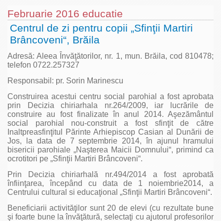
Februarie 2016 educatie
Centrul de zi pentru copii „Sfinţii Martiri
Brâncoveni“, Brăila
Adresă: Aleea Învăţătorilor, nr. 1, mun. Brăila, cod 810478;
telefon 0722.257327
Responsabil: pr. Sorin Marinescu
Construirea acestui centru social parohial a fost aprobata
prin Decizia chiriarhala nr.264/2009, iar lucrările de
construire au fost finalizate în anul 2014. Aşezământul
social parohial nou-construit a fost sfinţit de către
Inaltpreasfinţitul Părinte Arhiepiscop Casian al Dunării de
Jos, la data de 7 septembrie 2014, în ajunul hramului
bisericii parohiale „Naşterea Maicii Domnului“, primind ca
ocrotitori pe „Sfinţii Martiri Brâncoveni“.
Prin Decizia chiriarhală nr.494/2014 a fost aprobată
înfiinţarea, începând cu data de 1 noiembrie2014, a
Centrului cultural si educaţional „Sfinţii Martiri Brâncoveni“.
Beneficiarii activităţilor sunt 20 de elevi (cu rezultate bune
şi foarte bune la învăţătură, selectaţi cu ajutorul profesorilor