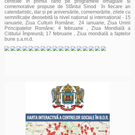
centrate în primul rând pe programele omagiale și
comemorative propuse de Sfântul Sinod
în fiecare an
calendaristic, dar și pe aniversările, comemorările, zilele cu
semnificație deosebită la nivel național și internațional - 15
ianuarie, Ziua Culturii Române
;
24 ianuarie, Ziua Unirii
Principatelor Române
;
4 februarie , Ziua Mondială a
Cititului Împreună
;
17 februarie , Ziua mondială a faptelor
bune ș.a.m.d.