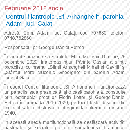
Februarie 2012 social
Centrul filantropic „Sf. Arhangheli“, parohia
Adam, jud. Galaţi
Adresă: Com. Adam, jud. Galaţi, cod 707680; telefon:
0748.762860
Responsabil: pr. George‑Daniel Petrea
În ziua de prăznuire a Sfântului Mare Mucenic Dimitrie, 26
octombrie 2020, Înaltpreasfinţitul Părinte Casian a sfinţit
paraclisul cu hramul „Sfinţii Arhangheli Mihail şi Gavriil“ şi
„Sfântul Mare Mucenic Gheorghe“ din parohia Adam,
judeţul Galaţi.
În cadrul Centrul filantropic „Sf. Arhangheli“, funcţionează
un paraclis, sala praznicală
şi o casă parohială, construite
prin osteneala preoţilor Florin Lefter şi George-Daniel
Petrea în perioada 2016-2020, pe locul fostei biserici din
mijlocul satului, distrusă în întregime la cutremurul din anul
1940.
În această anexă multifuncțională se desfășoară activități
pastorale și sociale, precum: sărbătorirea hramurilor,