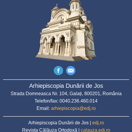
Arhiepiscopia Dunării de Jos
Strada Domneasca Nr. 104, Galați, 800201, România
Telefon/fax: 0040.236.460.014
Email:
arhiepiscopia@edj.ro
Arhiepiscopia Dunării de Jos |
edj.ro
Revista Călăuza Ortodoxă |
calauza.edj.ro