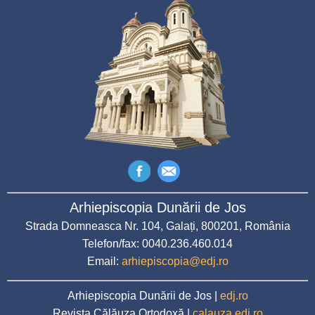
Arhiepiscopia Dunării de Jos
Strada Domneasca Nr. 104, Galați, 800201, România
Telefon/fax: 0040.236.460.014
Email:
arhiepiscopia@edj.ro
Arhiepiscopia Dunării de Jos |
edj.ro
Revista Călăuza Ortodoxă |
calauza.edj.ro