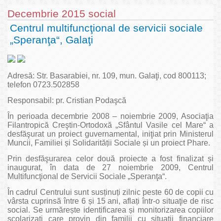
Decembrie 2015 social
Centrul multifuncţional de servicii sociale
„Speranţa“, Galaţi
Adresă: Str. Basarabiei, nr. 109, mun. Galaţi, cod 800113;
telefon 0723.502858
Responsabil: pr. Cristian Podaşcă
În perioada decembrie 2008 – noiembrie 2009, Asociaţia
Filantropică Creştin-Ortodoxă „Sfântul Vasile cel Mare“ a
desfăşurat un proiect guvernamental, iniţiat prin Ministerul
Muncii, Familiei și Solidarității Sociale și un proiect Phare.
Prin desfăşurarea celor două proiecte a fost finalizat și
inaugurat, în data de 27 noiembrie 2009, Centrul
Multifuncţional de Servicii Sociale „Speranţa“.
În cadrul Centrului sunt susținuți zilnic peste 60 de copii cu
vârsta cuprinsă între 6 și 15 ani, aflați într-o situaţie de risc
social. Se urmărește identificarea și monitorizarea copiilor
școlarizați care provin din familii cu situații financiare