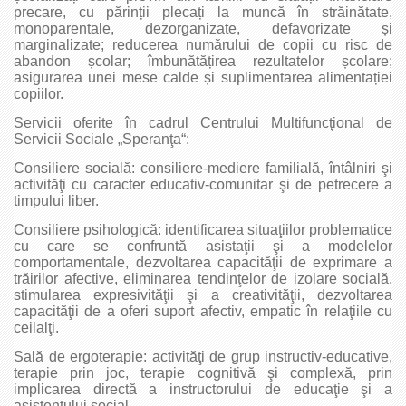
precare, cu părinții plecați la muncă în străinătate,
monoparentale, dezorganizate, defavorizate și
marginalizate; reducerea numărului de copii cu risc de
abandon școlar; îmbunătățirea rezultatelor școlare;
asigurarea unei mese calde și suplimentarea alimentației
copiilor.
Servicii oferite în cadrul Centrului Multifuncţional de
Servicii Sociale „Speranţa“:
Consiliere socială: consiliere-mediere familială, întâlniri şi
activităţi cu caracter educativ-comunitar şi de petrecere a
timpului liber.
Consiliere psihologică: identificarea situaţiilor problematice
cu care se confruntă asistaţii şi a modelelor
comportamentale, dezvoltarea capacităţii de exprimare a
trăirilor afective, eliminarea tendinţelor de izolare socială,
stimularea expresivităţii şi a creativităţii, dezvoltarea
capacităţii de a oferi suport afectiv, empatic în relaţiile cu
ceilalţi.
Sală de ergoterapie: activităţi de grup instructiv-educative,
terapie prin joc, terapie cognitivă şi complexă, prin
implicarea directă a instructorului de educaţie şi a
asistentului social.