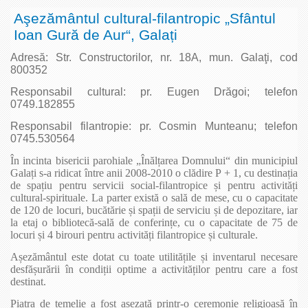
Aşezământul cultural-filantropic „Sfântul
Ioan Gură de Aur“, Galați
Adresă: Str. Constructorilor, nr. 18A, mun. Galaţi, cod
800352
Responsabil cultural: pr. Eugen Drăgoi; telefon
0749.182855
Responsabil filantropie: pr. Cosmin Munteanu; telefon
0745.530564
În incinta bisericii parohiale „Înălțarea Domnului“ din municipiul
Galați s-a ridicat între anii 2008-2010 o clădire P + 1, cu destinația
de spațiu pentru servicii social-filantropice și pentru activități
cultural-spirituale. La parter există o sală de mese, cu o capacitate
de 120 de locuri, bucătărie și spații de serviciu și de depozitare, iar
la etaj o bibliotecă-sală de conferințe, cu o capacitate de 75 de
locuri și 4 birouri pentru activități filantropice și culturale.
Așezământul este dotat cu toate utilitățile și inventarul necesare
desfășurării în condiții optime a activităților pentru care a fost
destinat.
Piatra de temelie a fost așezată printr-o ceremonie religioasă în