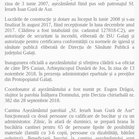
ziua de 3 iunie 2007, așezământul fiind pus sub patronajul Sf.
Ierarh Ioan Gură de Aur.
Lucrările de construcție și dotare au început în iunie 2008 și s-au
finalizat în august 2017, fiind recepționate în luna decembrie anul
2017. Clădirea a fost intabulată (nr. cadastral 127818-C2), are
autorizație de securitate la incendii, eliberată de ISU Galați și
autorizație pentru certificarea conformității cu normele de igienă și
sănătate publică eliberată de Direcția de Sănătate Publică a
județului Galați.
Inaugurarea oficială a așezământului și sfințirea clădirii s-a oficiat
de către ÎPS Casian, Arhiepiscopul Dunării de Jos, în ziua de 13
noiembrie 2018, în prezența administrației eparhiale și a preoților
din Protopopiatul Galați.
Coordonator al așezământului a fost numit pr. Eugen Drăgoi,
slujitor la parohia Înălțarea Domnului, prin Decizia chiriarhală nr.
382 din 28 septembrie 2018.
Cantina Așezământul parohial „Sf. Ierarh Ioan Gură de Aur“
funcționează cu două persoane cu calificare de bucătar și cu un
administrator. Zilnic, în afară de duminici, se prepară hrana în
bucătăria cantinei pentru 65 de persoane lipsite de posibilități
materiale (familii cu 3-6 copii, persoane cu dizabilități, bătrâni
suferinzi). Beneficiarii înscriși la cantina așezământului sunt