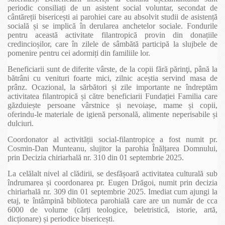
periodic consiliați de un asistent social voluntar, secondat de
cântăreții bisericești ai parohiei care au absolvit studii de asistență
socială și se implică în derularea anchetelor sociale. Fondurile
pentru această activitate filantropică provin din donațiile
credincioșilor, care în zilele de sâmbătă participă la slujbele de
pomenire pentru cei adormiți din familiile lor.
Beneficiarii sunt de diferite vârste, de la copii fără părinţi, până la
bătrâni cu venituri foarte mici, zilnic aceștia servind masa de
prânz. Ocazional, la sărbători și zile importante ne îndreptăm
activitatea filantropică și către beneficiarii Fundației Familia care
găzduiește persoane vârstnice și nevoiașe, mame și copii,
oferindu-le materiale de igienă personală, alimente neperisabile și
dulciuri.
Coordonator al activității social-filantropice a fost numit pr.
Cosmin-Dan Munteanu, slujitor la parohia Înălțarea Domnului,
prin Decizia chiriarhală nr. 310 din 01 septembrie 2025.
La celălalt nivel al clădirii, se desfășoară activitatea culturală sub
îndrumarea și coordonarea pr. Eugen Drăgoi, numit prin decizia
chiriarhală nr. 309 din 01 septembrie 2025. Imediat cum ajungi la
etaj, te întâmpină biblioteca parohială care are un număr de cca
6000 de volume (cărți teologice, beletristică, istorie, artă,
dicționare) și periodice bisericești.