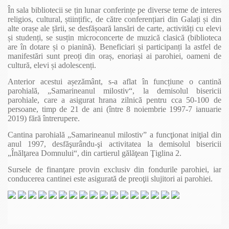
În sala bibliotecii se țin lunar conferințe pe diverse teme de interes
religios, cultural, științific, de către conferențiari din Galați și din
alte orașe ale țării, se desfășoară lansări de carte, activități cu elevi
și studenți, se susțin microconcerte de muzică clasică (biblioteca
are în dotare și o pianină). Beneficiari și participanți la astfel de
manifestări sunt preoți din oraș, enoriași ai parohiei, oameni de
cultură, elevi și adolescenți.
Anterior acestui așezământ, s-a aflat în funcțiune o cantină
parohială, „Samarineanul milostiv“, la demisolul bisericii
parohiale, care a asigurat hrana zilnică pentru cca 50-100 de
persoane, timp de 21 de ani (între 8 noiembrie 1997-7 ianuarie
2019) fără întrerupere.
Cantina parohială „Samarineanul milostiv” a funcţionat iniţial din
anul 1997, desfăşurându-şi activitatea la demisolul bisericii
„Înălţarea Domnului“, din cartierul gălăţean Ţiglina 2.
Sursele de finanţare provin exclusiv din fondurile parohiei, iar
conducerea cantinei este asigurată de preoţii slujitori ai parohiei.